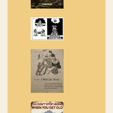
Amics de Sant Aniol d'Aguja
Els Centpeus estem implicats
amb la recuperació del refugi i
de l'entorn de Sant Aniol