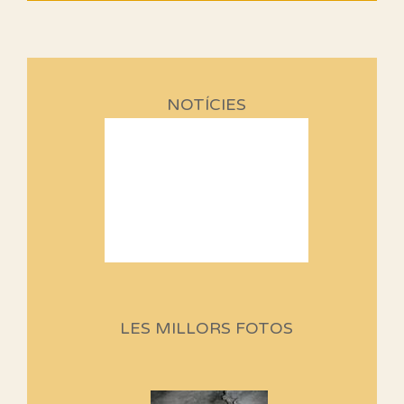
NOTÍCIES
Sortides Centpeus 2026 (1a
part)
Aquí teniu la primera part de la
programació d'aquest any
LES MILLORS FOTOS
Marmotes de biblioteca
Si no podem caminar, alguna
cosa hem de fer...