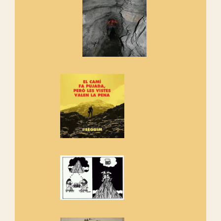
Els Centpeus signen el
Manifest a favor dels Camins
Vells
Si ets una entitat o associació
adhereix-te al manifest!
Rebem un diploma dels
Amics de Sant Aniol d'Aguja
Els Centpeus estem implicats
amb la recuperació del refugi i
de l'entorn de Sant Aniol