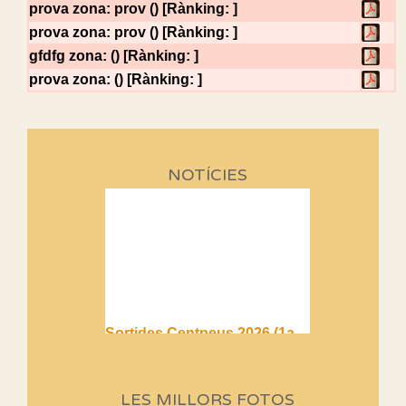
prova
zona: prov () [Rànking: ]
prova
zona: prov () [Rànking: ]
gfdfg
zona: () [Rànking: ]
prova
zona: () [Rànking: ]
NOTÍCIES
Sortides Centpeus 2026 (1a
part)
Aquí teniu la primera part de la
programació d'aquest any
LES MILLORS FOTOS