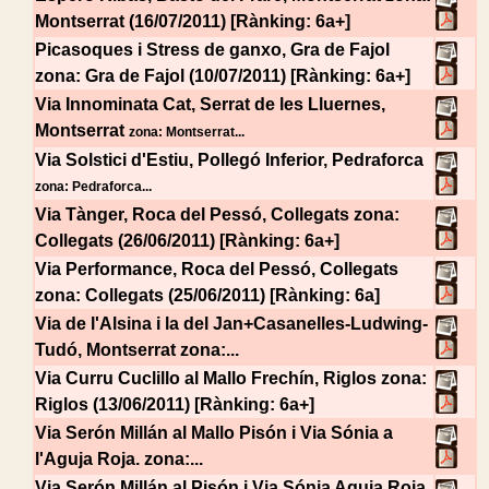
Montserrat (16/07/2011) [Rànking: 6a+]
Picasoques i Stress de ganxo, Gra de Fajol
zona: Gra de Fajol (10/07/2011) [Rànking: 6a+]
Via Innominata Cat, Serrat de les Lluernes,
Montserrat
zona: Montserrat...
Via Solstici d'Estiu, Pollegó Inferior, Pedraforca
zona: Pedraforca...
Via Tànger, Roca del Pessó, Collegats
zona:
Collegats (26/06/2011) [Rànking: 6a+]
Via Performance, Roca del Pessó, Collegats
zona: Collegats (25/06/2011) [Rànking: 6a]
Via de l'Alsina i la del Jan+Casanelles-Ludwing-
Tudó, Montserrat
zona:...
Via Curru Cuclillo al Mallo Frechín, Riglos
zona:
Riglos (13/06/2011) [Rànking: 6a+]
Via Serón Millán al Mallo Pisón i Via Sónia a
l'Aguja Roja.
zona:...
Via Serón Millán al Pisón i Via Sónia Aguja Roja