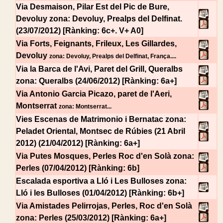
Via Desmaison, Pilar Est del Pic de Bure,
Devoluy
zona: Devoluy, Prealps del Delfinat.
(23/07/2012) [Rànking: 6c+. V+ A0]
Via Forts, Feignants, Frileux, Les Gillardes,
Devoluy
zona: Devoluy, Prealps del Delfinat, França....
Via la Barca de l'Avi, Paret del Grill, Queralbs
zona: Queralbs (24/06/2012) [Rànking: 6a+]
Via Antonio Garcia Picazo, paret de l'Aeri,
Montserrat
zona: Montserrat...
Vies Escenas de Matrimonio i Bernatac
zona:
Peladet Oriental, Montsec de Rúbies (21 Abril
2012) (21/04/2012) [Rànking: 6a+]
Via Putes Mosques, Perles Roc d'en Solà
zona:
Perles (07/04/2012) [Rànking: 6b]
Escalada esportiva a Lló i Les Bulloses
zona:
Lló i les Bulloses (01/04/2012) [Rànking: 6b+]
Via Amistades Pelirrojas, Perles, Roc d'en Solà
zona: Perles (25/03/2012) [Rànking: 6a+]