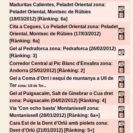
Maduritas Calientes, Peladet Oriental
zona:
Peladet Oriental, Montsec de Rúbies
(18/03/2012) [Rànking: 6a]
Cita a Cegues, Lo Peladet Oriental
zona: Peladet
Oriental, Montsec de Rúbies (17/03/2012)
[Rànking: 6a]
Gel al Pedraforca
zona: Pedraforca (26/02/2012)
[Rànking: 3]
Corredor Central al Pic Blanc d'Envalira
zona:
Andorra (25/02/2012) [Rànking: 2]
Gel a Coma d'Orri i esquí de muntanya a Ull de
Ter
zona: Ull de Ter...
Gel al Puigsacalm, Salt de Ginebrar o Cua dret
zona: Puigsacalm (04/02/2012) [Rànking: 4]
Via 'Con ocho basta' Montanissell
zona:
Montanissell (28/01/2012) [Rànking: 6a+]
Cara Est de la Dent d'Orlú amb piolets
zona:
Dent d'Orlú (21/01/2012) [Rànking: 5+]