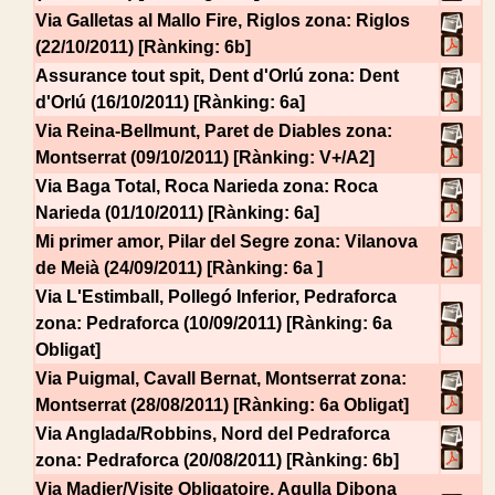
Via Galletas al Mallo Fire, Riglos
zona: Riglos
(22/10/2011) [Rànking: 6b]
Assurance tout spit, Dent d'Orlú
zona: Dent
d'Orlú (16/10/2011) [Rànking: 6a]
Via Reina-Bellmunt, Paret de Diables
zona:
Montserrat (09/10/2011) [Rànking: V+/A2]
Via Baga Total, Roca Narieda
zona: Roca
Narieda (01/10/2011) [Rànking: 6a]
Mi primer amor, Pilar del Segre
zona: Vilanova
de Meià (24/09/2011) [Rànking: 6a ]
Via L'Estimball, Pollegó Inferior, Pedraforca
zona: Pedraforca (10/09/2011) [Rànking: 6a
Obligat]
Via Puigmal, Cavall Bernat, Montserrat
zona:
Montserrat (28/08/2011) [Rànking: 6a Obligat]
Via Anglada/Robbins, Nord del Pedraforca
zona: Pedraforca (20/08/2011) [Rànking: 6b]
Via Madier/Visite Obligatoire, Agulla Dibona