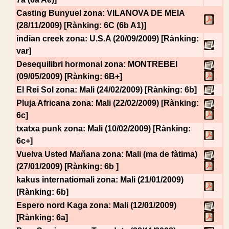
Casting Bunyuel
zona: VILANOVA DE MEIA
(28/11/2009) [Rànking: 6C (6b A1)]
indian creek
zona: U.S.A (20/09/2009) [Rànking:
var]
Desequilibri hormonal
zona: MONTREBEI
(09/05/2009) [Rànking: 6B+]
El Rei Sol
zona: Mali (24/02/2009) [Rànking: 6b]
Pluja Africana
zona: Mali (22/02/2009) [Rànking:
6c]
txatxa punk
zona: Mali (10/02/2009) [Rànking:
6c+]
Vuelva Usted Mañana
zona: Mali (ma de fàtima)
(27/01/2009) [Rànking: 6b ]
kakus internatiomali
zona: Mali (21/01/2009)
[Rànking: 6b]
Espero nord Kaga
zona: Mali (12/01/2009)
[Rànking: 6a]