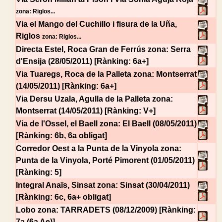
zona: Riglos...
Via el Mango del Cuchillo i fisura de la Uña,
Riglos
zona: Riglos...
Directa Estel, Roca Gran de Ferrús
zona: Serra
d'Ensija (28/05/2011) [Rànking: 6a+]
Via Tuaregs, Roca de la Palleta
zona: Montserrat
(14/05/2011) [Rànking: 6a+]
Via Dersu Uzala, Agulla de la Palleta
zona:
Montserrat (14/05/2011) [Rànking: V+]
Via de l'Ossel, el Baell
zona: El Baell (08/05/2011)
[Rànking: 6b, 6a obligat]
Corredor Oest a la Punta de la Vinyola
zona:
Punta de la Vinyola, Porté Pimorent (01/05/2011)
[Rànking: 5]
Integral Anaïs, Sinsat
zona: Sinsat (30/04/2011)
[Rànking: 6c, 6a+ obligat]
Lobo
zona: TARRADETS (08/12/2009) [Rànking:
7a (6a Ae)]