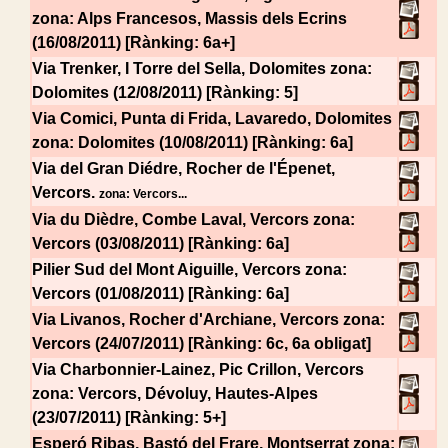
zona: Alps Francesos, Massis dels Ecrins
(16/08/2011) [Rànking: 6a+]
Via Trenker, I Torre del Sella, Dolomites
zona:
Dolomites (12/08/2011) [Rànking: 5]
Via Comici, Punta di Frida, Lavaredo, Dolomites
zona: Dolomites (10/08/2011) [Rànking: 6a]
Via del Gran Diédre, Rocher de l'Épenet,
Vercors.
zona: Vercors...
Via du Dièdre, Combe Laval, Vercors
zona:
Vercors (03/08/2011) [Rànking: 6a]
Pilier Sud del Mont Aiguille, Vercors
zona:
Vercors (01/08/2011) [Rànking: 6a]
Via Livanos, Rocher d'Archiane, Vercors
zona:
Vercors (24/07/2011) [Rànking: 6c, 6a obligat]
Via Charbonnier-Lainez, Pic Crillon, Vercors
zona: Vercors, Dévoluy, Hautes-Alpes
(23/07/2011) [Rànking: 5+]
Esperó Ribas, Bastó del Frare, Montserrat
zona: