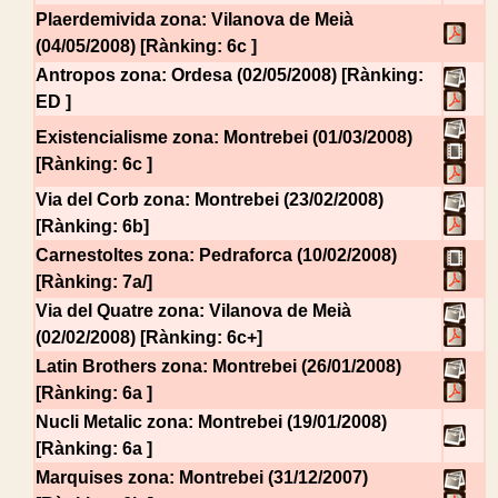
Plaerdemivida
zona: Vilanova de Meià
(04/05/2008) [Rànking: 6c ]
Antropos
zona: Ordesa (02/05/2008) [Rànking:
ED ]
Existencialisme
zona: Montrebei (01/03/2008)
[Rànking: 6c ]
Via del Corb
zona: Montrebei (23/02/2008)
[Rànking: 6b]
Carnestoltes
zona: Pedraforca (10/02/2008)
[Rànking: 7a/]
Via del Quatre
zona: Vilanova de Meià
(02/02/2008) [Rànking: 6c+]
Latin Brothers
zona: Montrebei (26/01/2008)
[Rànking: 6a ]
Nucli Metalic
zona: Montrebei (19/01/2008)
[Rànking: 6a ]
Marquises
zona: Montrebei (31/12/2007)