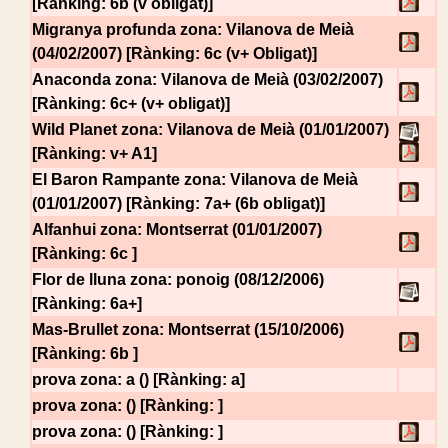
[Rànking: 6b (v obligat)]
Migranya profunda
zona: Vilanova de Meià
(04/02/2007) [Rànking: 6c (v+ Obligat)]
Anaconda
zona: Vilanova de Meià (03/02/2007)
[Rànking: 6c+ (v+ obligat)]
Wild Planet
zona: Vilanova de Meià (01/01/2007)
[Rànking: v+ A1]
El Baron Rampante
zona: Vilanova de Meià
(01/01/2007) [Rànking: 7a+ (6b obligat)]
Alfanhui
zona: Montserrat (01/01/2007)
[Rànking: 6c ]
Flor de lluna
zona: ponoig (08/12/2006)
[Rànking: 6a+]
Mas-Brullet
zona: Montserrat (15/10/2006)
[Rànking: 6b ]
prova
zona: a () [Rànking: a]
prova
zona: () [Rànking: ]
prova
zona: () [Rànking: ]