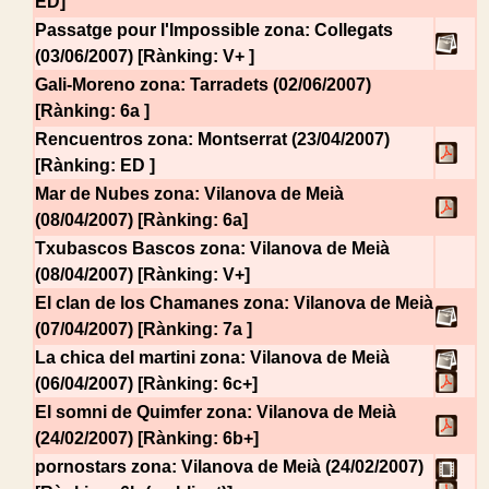
ED]
Passatge pour l'Impossible
zona: Collegats
(03/06/2007) [Rànking: V+ ]
Gali-Moreno
zona: Tarradets (02/06/2007)
[Rànking: 6a ]
Rencuentros
zona: Montserrat (23/04/2007)
[Rànking: ED ]
Mar de Nubes
zona: Vilanova de Meià
(08/04/2007) [Rànking: 6a]
Txubascos Bascos
zona: Vilanova de Meià
(08/04/2007) [Rànking: V+]
El clan de los Chamanes
zona: Vilanova de Meià
(07/04/2007) [Rànking: 7a ]
La chica del martini
zona: Vilanova de Meià
(06/04/2007) [Rànking: 6c+]
El somni de Quimfer
zona: Vilanova de Meià
(24/02/2007) [Rànking: 6b+]
pornostars
zona: Vilanova de Meià (24/02/2007)