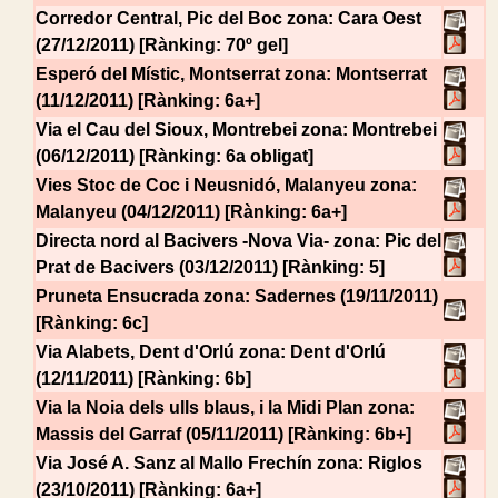
Corredor Central, Pic del Boc
zona: Cara Oest
(27/12/2011) [Rànking: 70º gel]
Esperó del Místic, Montserrat
zona: Montserrat
(11/12/2011) [Rànking: 6a+]
Via el Cau del Sioux, Montrebei
zona: Montrebei
(06/12/2011) [Rànking: 6a obligat]
Vies Stoc de Coc i Neusnidó, Malanyeu
zona:
Malanyeu (04/12/2011) [Rànking: 6a+]
Directa nord al Bacivers -Nova Via-
zona: Pic del
Prat de Bacivers (03/12/2011) [Rànking: 5]
Pruneta Ensucrada
zona: Sadernes (19/11/2011)
[Rànking: 6c]
Via Alabets, Dent d'Orlú
zona: Dent d'Orlú
(12/11/2011) [Rànking: 6b]
Via la Noia dels ulls blaus, i la Midi Plan
zona:
Massis del Garraf (05/11/2011) [Rànking: 6b+]
Via José A. Sanz al Mallo Frechín
zona: Riglos
(23/10/2011) [Rànking: 6a+]