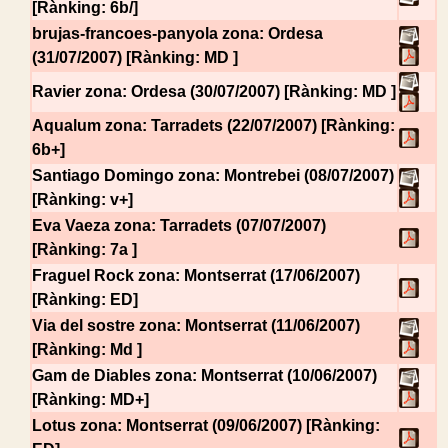
[Rànking: 6b/]
brujas-francoes-panyola
zona: Ordesa
(31/07/2007) [Rànking: MD ]
Ravier
zona: Ordesa (30/07/2007) [Rànking: MD ]
Aqualum
zona: Tarradets (22/07/2007) [Rànking:
6b+]
Santiago Domingo
zona: Montrebei (08/07/2007)
[Rànking: v+]
Eva Vaeza
zona: Tarradets (07/07/2007)
[Rànking: 7a ]
Fraguel Rock
zona: Montserrat (17/06/2007)
[Rànking: ED]
Via del sostre
zona: Montserrat (11/06/2007)
[Rànking: Md ]
Gam de Diables
zona: Montserrat (10/06/2007)
[Rànking: MD+]
Lotus
zona: Montserrat (09/06/2007) [Rànking: