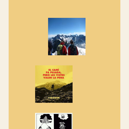
Marmotes de biblioteca
Si no podem caminar, alguna
cosa hem de fer...
Els Centpeus signen el
Manifest a favor dels Camins
Vells
Si ets una entitat o associació
adhereix-te al manifest!
Rebem un diploma dels
Amics de Sant Aniol d'Aguja
Els Centpeus estem implicats
amb la recuperació del refugi i
de l'entorn de Sant Aniol