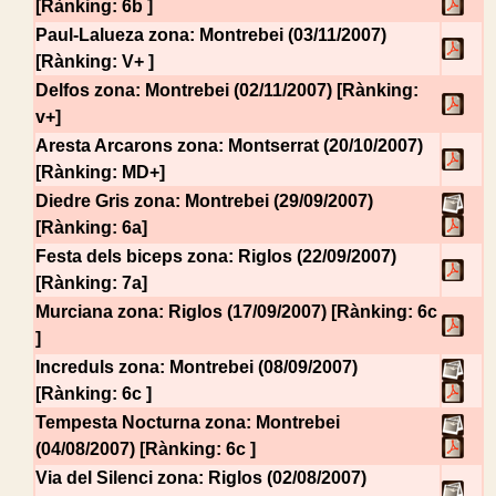
[Rànking: 6b ]
Paul-Lalueza
zona: Montrebei (03/11/2007)
[Rànking: V+ ]
Delfos
zona: Montrebei (02/11/2007) [Rànking:
v+]
Aresta Arcarons
zona: Montserrat (20/10/2007)
[Rànking: MD+]
Diedre Gris
zona: Montrebei (29/09/2007)
[Rànking: 6a]
Festa dels biceps
zona: Riglos (22/09/2007)
[Rànking: 7a]
Murciana
zona: Riglos (17/09/2007) [Rànking: 6c
]
Increduls
zona: Montrebei (08/09/2007)
[Rànking: 6c ]
Tempesta Nocturna
zona: Montrebei
(04/08/2007) [Rànking: 6c ]
Via del Silenci
zona: Riglos (02/08/2007)