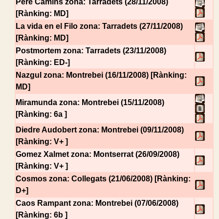
Pere Camins
zona: Tarradets (28/11/2008)
[Rànking: MD]
La vida en el Filo
zona: Tarradets (27/11/2008)
[Rànking: MD]
Postmortem
zona: Tarradets (23/11/2008)
[Rànking: ED-]
Nazgul
zona: Montrebei (16/11/2008) [Rànking:
MD]
Miramunda
zona: Montrebei (15/11/2008)
[Rànking: 6a ]
Diedre Audobert
zona: Montrebei (09/11/2008)
[Rànking: V+ ]
Gomez Xalmet
zona: Montserrat (26/09/2008)
[Rànking: V+ ]
Cosmos
zona: Collegats (21/06/2008) [Rànking:
D+]
Caos Rampant
zona: Montrebei (07/06/2008)
[Rànking: 6b ]