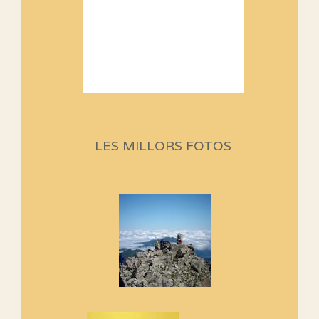
Sortides Centpeus 2026 (1a
part)
Aquí teniu la primera part de la
LES MILLORS FOTOS
programació d'aquest any
Marmotes de biblioteca
Si no podem caminar, alguna
cosa hem de fer...
Els Centpeus signen el
Manifest a favor dels Camins
Vells
Si ets una entitat o associació