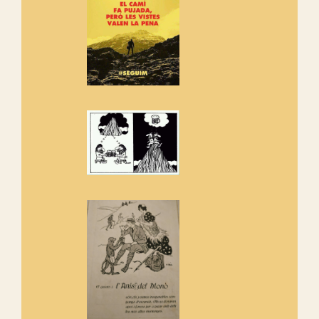
adhereix-te al manifest!
Rebem un diploma dels
Amics de Sant Aniol d'Aguja
Els Centpeus estem implicats
amb la recuperació del refugi i
de l'entorn de Sant Aniol