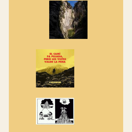
Els Centpeus signen el
Manifest a favor dels Camins
Vells
Si ets una entitat o associació
adhereix-te al manifest!
Rebem un diploma dels
Amics de Sant Aniol d'Aguja
Els Centpeus estem implicats
amb la recuperació del refugi i
de l'entorn de Sant Aniol