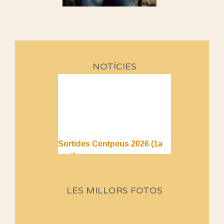
NOTÍCIES
Sortides Centpeus 2026 (1a
part)
Aquí teniu la primera part de la
programació d'aquest any
LES MILLORS FOTOS
Marmotes de biblioteca
Si no podem caminar, alguna
cosa hem de fer...