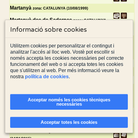
Martanyà
zona: CATALUNYA (10/08/1999)
Martanyà des de Sadernes
zona: CATALUNYA
(02/11/2013)
Informació sobre cookies
Monteia i la Calma des d’Espinau
zona:
Utilitzem cookies per personalitzar el contingut i
CATALUNYA (13/01/2024)
analitzar l'accés al lloc web. Vostè pot escollir si
només accepta les cookies necessàries pel correcte
Montmajor
zona: CATALUNYA (09/05/2004)
funcionament del web o si accepta totes les cookies
que s'utilitzen al web. Per més informació veure la
Montmajor
zona: CATALUNYA (16/03/1997)
nostra
política de cookies
.
Montpetit
zona: CATALUNYA (25/01/1999)
Montpetit des d'Oix
zona: CATALUNYA (09/12/2017)
Acceptar només les cookies tècniques
necessàries
Pas del Cabró - Quer Foradat - Cingle de les
Cabres
zona: CATALUNYA (07/05/2006)
Acceptar totes les cookies
Pas del Cabró - Querforadat
zona: CATALUNYA