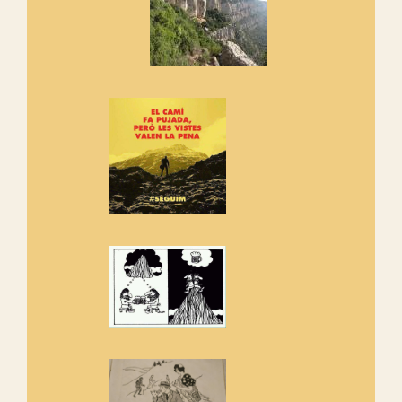
Els Centpeus signen el
Manifest a favor dels Camins
Vells
Si ets una entitat o associació
adhereix-te al manifest!
Rebem un diploma dels
Amics de Sant Aniol d'Aguja
Els Centpeus estem implicats
amb la recuperació del refugi i
de l'entorn de Sant Aniol