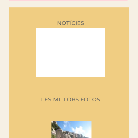
NOTÍCIES
Sortides Centpeus 2026 (1a
part)
Aquí teniu la primera part de la
LES MILLORS FOTOS
programació d'aquest any
Marmotes de biblioteca
Si no podem caminar, alguna
cosa hem de fer...