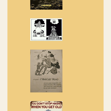
Amics de Sant Aniol d'Aguja
Els Centpeus estem implicats
amb la recuperació del refugi i
de l'entorn de Sant Aniol