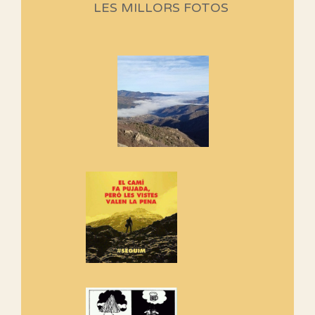
Aquí teniu la primera part de la
LES MILLORS FOTOS
programació d'aquest any
Marmotes de biblioteca
Si no podem caminar, alguna
cosa hem de fer...
Els Centpeus signen el
Manifest a favor dels Camins
Vells
Si ets una entitat o associació
adhereix-te al manifest!
Rebem un diploma dels
Amics de Sant Aniol d'Aguja
Els Centpeus estem implicats
amb la recuperació del refugi i
de l'entorn de Sant Aniol