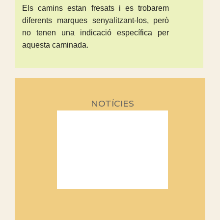
Els camins estan fresats i es trobarem
diferents marques senyalitzant-los, però
no tenen una indicació específica per
aquesta caminada.
NOTÍCIES
Sortides Centpeus 2026 (1a
part)