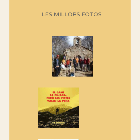
Aquí teniu la primera part de la
LES MILLORS FOTOS
programació d'aquest any
Marmotes de biblioteca
Si no podem caminar, alguna
cosa hem de fer...
Els Centpeus signen el
Manifest a favor dels Camins
Vells
Si ets una entitat o associació
adhereix-te al manifest!
Rebem un diploma dels
Amics de Sant Aniol d'Aguja
Els Centpeus estem implicats
amb la recuperació del refugi i
de l'entorn de Sant Aniol