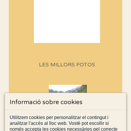
Sortides Centpeus 2026 (1a
part)
Aquí teniu la primera part de la
LES MILLORS FOTOS
programació d'aquest any
Marmotes de biblioteca
Si no podem caminar, alguna
cosa hem de fer...
Informació sobre cookies
Els Centpeus signen el
Utilitzem cookies per personalitzar el contingut i
Manifest a favor dels Camins
analitzar l'accés al lloc web. Vostè pot escollir si
Vells
només accepta les cookies necessàries pel correcte