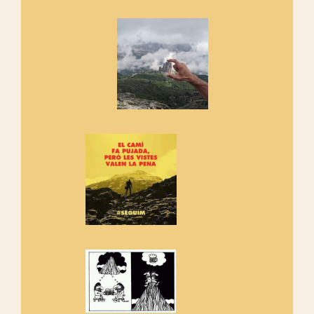
Marmotes de biblioteca
Si no podem caminar, alguna
cosa hem de fer...
Els Centpeus signen el
Manifest a favor dels Camins
Vells
Si ets una entitat o associació
adhereix-te al manifest!
Rebem un diploma dels
Amics de Sant Aniol d'Aguja
Els Centpeus estem implicats
amb la recuperació del refugi i
de l'entorn de Sant Aniol