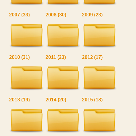
2007
(33)
2008
(30)
2009
(23)
2010
(31)
2011
(23)
2012
(17)
2013
(19)
2014
(20)
2015
(18)