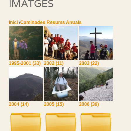
IMATGES
inici
/
Caminades Resums Anuals
1995-2001
(33)
2002
(11)
2003
(22)
2004
(14)
2005
(15)
2006
(39)