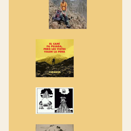
cosa hem de fer...
Els Centpeus signen el
Manifest a favor dels Camins
Vells
Si ets una entitat o associació
adhereix-te al manifest!
Rebem un diploma dels
Amics de Sant Aniol d'Aguja
Els Centpeus estem implicats
amb la recuperació del refugi i
de l'entorn de Sant Aniol