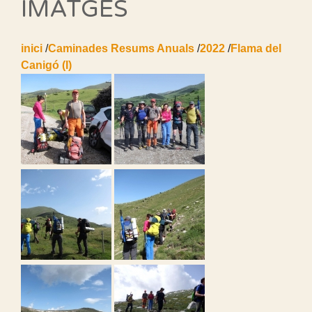
IMATGES
inici
/
Caminades Resums Anuals
/
2022
/
Flama del
Canigó (I)