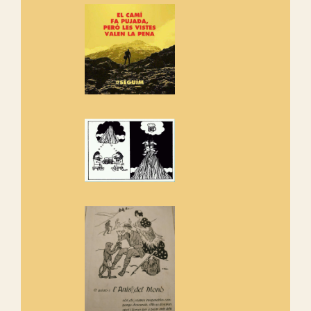
adhereix-te al manifest!
Rebem un diploma dels
Amics de Sant Aniol d'Aguja
Els Centpeus estem implicats
amb la recuperació del refugi i
de l'entorn de Sant Aniol