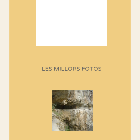
Sortides Centpeus 2026 (1a
part)
Aquí teniu la primera part de la
LES MILLORS FOTOS
programació d'aquest any
Marmotes de biblioteca
Si no podem caminar, alguna
cosa hem de fer...
Els Centpeus signen el
Manifest a favor dels Camins
Vells
Si ets una entitat o associació