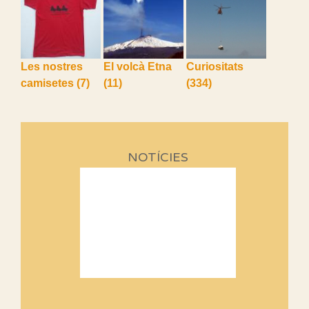
Les nostres
El volcà Etna
Curiositats
camisetes
(7)
(11)
(334)
NOTÍCIES
Sortides Centpeus 2026 (1a
part)