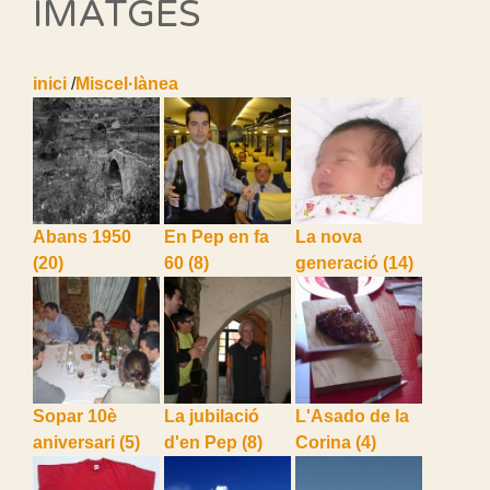
IMATGES
inici
/
Miscel·lànea
Abans 1950
En Pep en fa
La nova
(20)
60
(8)
generació
(14)
Sopar 10è
La jubilació
L'Asado de la
aniversari
(5)
d'en Pep
(8)
Corina
(4)