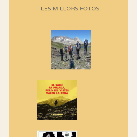
Aquí teniu la primera part de la
LES MILLORS FOTOS
programació d'aquest any
Marmotes de biblioteca
Si no podem caminar, alguna
cosa hem de fer...
Els Centpeus signen el
Manifest a favor dels Camins
Vells
Si ets una entitat o associació
adhereix-te al manifest!
Rebem un diploma dels
Amics de Sant Aniol d'Aguja
Els Centpeus estem implicats
amb la recuperació del refugi i
de l'entorn de Sant Aniol